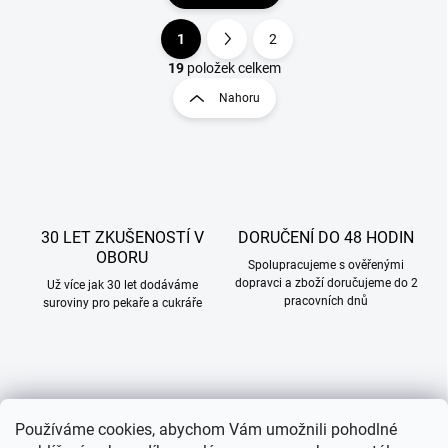
1
2
O
S
v
t
19
položek celkem
l
r
Nahoru
á
á
d
n
a
k
c
o
í
p
v
r
á
v
30 LET ZKUŠENOSTÍ V
DORUČENÍ DO 48 HODIN
n
k
OBORU
í
Spolupracujeme s ověřenými
y
dopravci a zboží doručujeme do 2
Už více jak 30 let dodáváme
v
pracovních dnů
suroviny pro pekaře a cukráře
ý
p
i
s
u
ZBOŽÍ MÁME NA SKLADĚ
Používáme cookies, abychom Vám umožnili pohodlné
Většinu zboží máme vždy na skladě