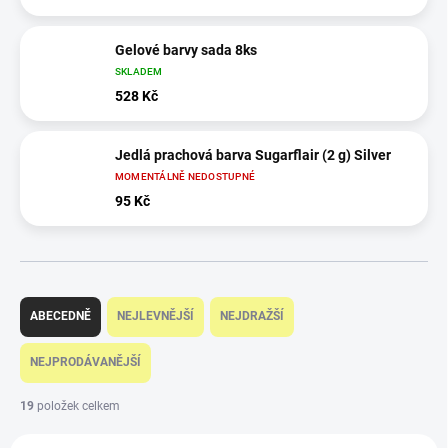
Gelové barvy sada 8ks
SKLADEM
528 Kč
Jedlá prachová barva Sugarflair (2 g) Silver
MOMENTÁLNĚ NEDOSTUPNÉ
95 Kč
Ř
a
ABECEDNĚ
NEJLEVNĚJŠÍ
NEJDRAŽŠÍ
z
e
NEJPRODÁVANĚJŠÍ
n
í
19
položek celkem
p
V
r