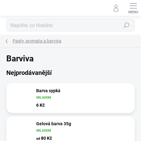
Přejít
na
obsah
Hledat
Pasty, aromata a barviva
Barviva
Nejprodávanější
Barva sypká
SKLADEM
6 Kč
Gelová barva 35g
SKLADEM
80 Kč
od