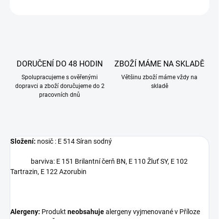
ZEPTAT SE
DORUČENÍ DO 48 HODIN
ZBOŽÍ MÁME NA SKLADĚ
Spolupracujeme s ověřenými
Většinu zboží máme vždy na
dopravci a zboží doručujeme do 2
skladě
pracovních dnů
Složení:
nosič : E 514 Síran sodný
barviva: E 151 Brilantní čerň BN, E 110 Žluť SY, E 102
Tartrazin, E 122 Azorubin
Alergeny:
Produkt
neobsahuje
alergeny vyjmenované v Příloze