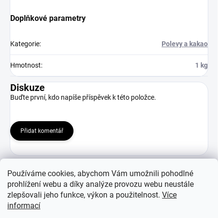
Doplňkové parametry
Kategorie
:
Polevy a kakao
Hmotnost
:
1 kg
Diskuze
Buďte první, kdo napíše příspěvek k této položce.
Přidat komentář
Používáme cookies, abychom Vám umožnili pohodlné
prohlížení webu a díky analýze provozu webu neustále
zlepšovali jeho funkce, výkon a použitelnost.
Více
Z
informací
á
WEB : PEŠEK-RAMBOUSEK s.r.o.