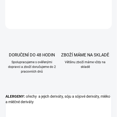
DETAILNÍ INFORMACE
ZEPTAT SE
DORUČENÍ DO 48 HODIN
ZBOŽÍ MÁME NA SKLADĚ
Spolupracujeme s ověřenými
Většinu zboží máme vždy na
dopravci a zboží doručujeme do 2
skladě
pracovních dnů
ALERGENY:
ořechy
a jejich deriváty, sóju a sójové deriváty, mléko
a mléčné deriváty