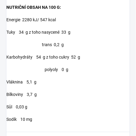
NUTRIČNÍ OBSAH NA 100 G:
Energie
2280 kJ/ 547 kcal
Tuky
34 g
z toho nasycené
33 g
trans 0,2 g
Karbohydráty
54 g
z toho cukry
52 g
polyoly 0 g
Vláknina
5,1 g
Bílkoviny
3,7 g
Sůl
0,03 g
Sodík
10 mg