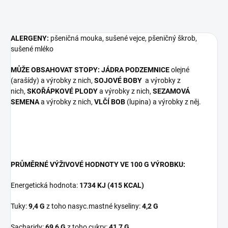
ALERGENY:
pšeničná mouka, sušené vejce, pšeničný škrob,
sušené mléko
MŮŽE OBSAHOVAT STOPY: JÁDRA PODZEMNICE
olejné
(arašídy) a výrobky z nich,
SOJOVÉ BOBY
a výrobky z
nich,
SKOŘÁPKOVÉ PLODY
a výrobky z nich,
SEZAMOVÁ
SEMENA
a výrobky z nich,
VLČÍ BOB
(lupina) a výrobky z něj.
PRŮMĚRNÉ VÝŽIVOVÉ HODNOTY VE 100 G VÝROBKU:
Energetická hodnota:
1734 KJ (415 KCAL)
Tuky:
9,4 G
z toho nasyc.mastné kyseliny:
4,2 G
Sacharidy:
69,6 G
z toho cukry:
41,7 G