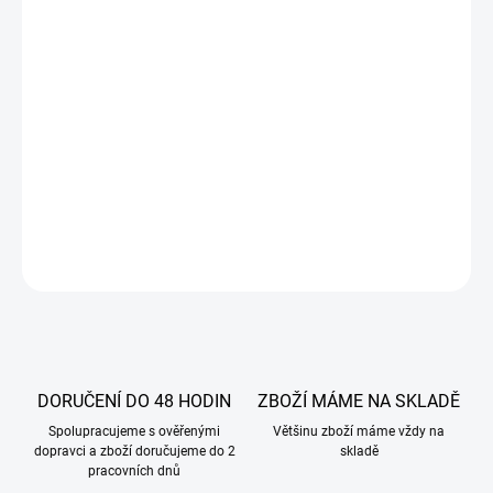
Dávkování:
Sandra KOMPLET světlá roládové pláty 1000 g • Voda
pitná 700 g
Všechny suroviny smícháme a necháme cca 5 minut nabobtnat.
Poté šleháme při maximální rychlosti 5 - 7
minut. Doporučený měrný objem je 440 480 g/l.
SLOŽENÍ:
Cukr, pšeničná mouka, sušená vejce, pšeničný škrob, emulgá
E500ii), glukózový sirup, sušené mléko, sůl, stabilizátor (E466), arom
DETAILNÍ INFORMACE
ZEPTAT SE
DORUČENÍ DO 48 HODIN
ZBOŽÍ MÁME NA SKLADĚ
Spolupracujeme s ověřenými
Většinu zboží máme vždy na
dopravci a zboží doručujeme do 2
skladě
pracovních dnů