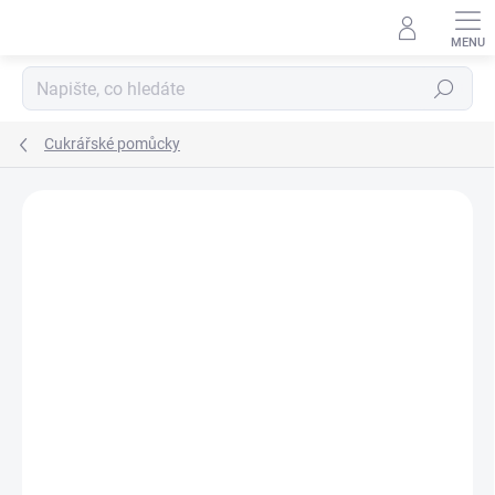
Přejít
na
obsah
Hledat
Cukrářské pomůcky