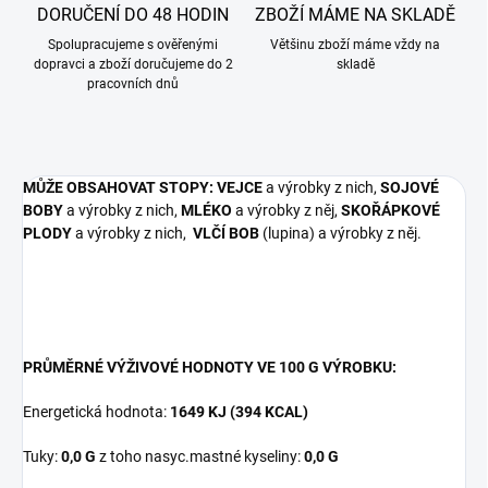
DORUČENÍ DO 48 HODIN
ZBOŽÍ MÁME NA SKLADĚ
Spolupracujeme s ověřenými
Většinu zboží máme vždy na
dopravci a zboží doručujeme do 2
skladě
pracovních dnů
MŮŽE OBSAHOVAT STOPY: VEJCE
a výrobky z nich,
SOJOVÉ
BOBY
a výrobky z nich,
MLÉKO
a výrobky z něj,
SKOŘÁPKOVÉ
PLODY
a výrobky z nich,
VLČÍ BOB
(lupina) a výrobky z něj.
PRŮMĚRNÉ VÝŽIVOVÉ HODNOTY VE 100 G VÝROBKU:
Energetická hodnota:
1649 KJ (394 KCAL)
Tuky:
0,0 G
z toho nasyc.mastné kyseliny:
0,0 G