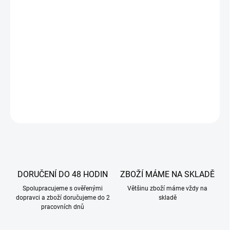
Je vhodná na pečení různých dezertů,
sušenek, chleba, palačinek,
nudlí, knedlíků. Může se používat i k zahušťování pokrmů.
Mlýnský výrobek získaný mletím zrn rýže.
DETAILNÍ INFORMACE
ZEPTAT SE
DORUČENÍ DO 48 HODIN
ZBOŽÍ MÁME NA SKLADĚ
Spolupracujeme s ověřenými
Většinu zboží máme vždy na
dopravci a zboží doručujeme do 2
skladě
pracovních dnů