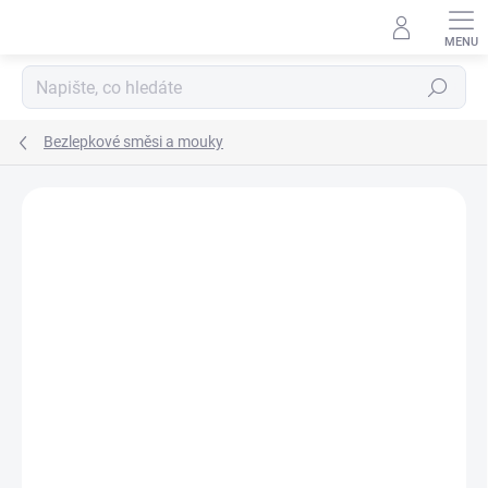
Přejít
na
obsah
Hledat
Bezlepkové směsi a mouky