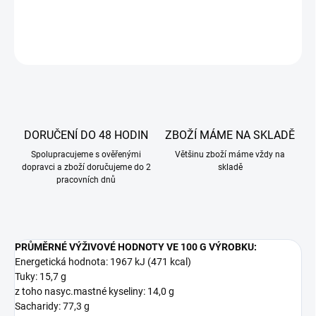
DETAILNÍ INFORMACE
ZEPTAT SE
DORUČENÍ DO 48 HODIN
ZBOŽÍ MÁME NA SKLADĚ
Spolupracujeme s ověřenými
Většinu zboží máme vždy na
dopravci a zboží doručujeme do 2
skladě
pracovních dnů
PRŮMĚRNÉ VÝŽIVOVÉ HODNOTY VE 100 G VÝROBKU:
Energetická hodnota: 1967 kJ (471 kcal)
Tuky: 15,7 g
z toho nasyc.mastné kyseliny: 14,0 g
Sacharidy: 77,3 g