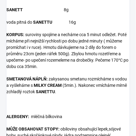
SANETT
8g
voda pitná do
SANETTU
16g
KORPUS:
suroviny spojíme a necháme cca 5 minut odležet. Poté
mícháme při nejnižší rychlosti po dobu jedné minuty ( můžeme
promíchat i v ruce). Hmotu dávkujieme na 2 díly do forem o
průměru 23cm (jeden ráfek 500g). Zbylou hmotu rozetřeme a
upečeme- po upečení rozemeleme na drobečky. Pečeme 170°C po
dobu cca 35min.
SMETANOVÁ NÁPLŇ:
zakysanou smetanu rozmícháme s vodou
a vyšleháme s
MILKY CREAM
(5min.). Nakonec vmícháme mírně
zchladlý roztok
SANETTU
.
ALERGENY:
mléčná bílkovina
MŮŽE OBSAHOVAT STOPY:
obiloviny obsahující lepek,sójové
boby, suché skořápkové plody, jádra podzemnice olejné(