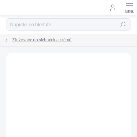
Přejít
na
obsah
Hledat
Ztužovače do šlehaček a krémů