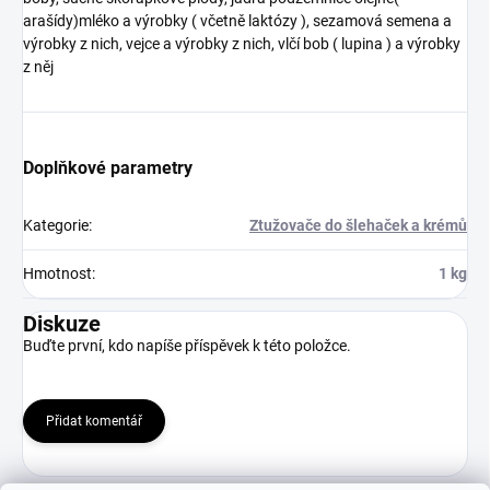
arašídy)mléko a výrobky ( včetně laktózy ), sezamová semena a
výrobky z nich, vejce a výrobky z nich, vlčí bob ( lupina ) a výrobky
z něj
Doplňkové parametry
Kategorie
:
Ztužovače do šlehaček a krémů
Hmotnost
:
1 kg
Diskuze
Buďte první, kdo napíše příspěvek k této položce.
Přidat komentář