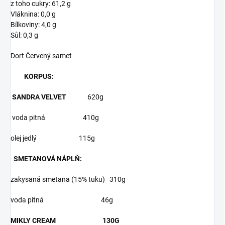
z toho cukry: 61,2 g
Vláknina: 0,0 g
Bílkoviny: 4,0 g
Sůl: 0,3 g
Dort Červený samet
KORPUS:
SANDRA VELVET
620g
voda pitná 410g
olej jedlý 115g
SMETANOVÁ NÁPLŇ:
zakysaná smetana (15% tuku) 310g
voda pitná 46g
MIKLY CREAM 130G