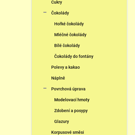
n
Cukry
n
Čokolády
í
p
Hořké čokolády
a
n
Mléčné čokolády
e
Bílé čokolády
l
Čokolády do fontány
Polevy a kakao
Náplně
Povrchová úprava
Modelovací hmoty
Zdobení a posypy
Glazury
Korpusové směsi