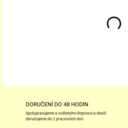
Kval
SLOŽ
cukr
E11
DETA
DORUČENÍ DO 48 HODIN
Spolupracujeme s ověřenými dopravci a zboží
doručujeme do 2 pracovních dnů