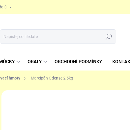
dajů
Hledat
OMŮCKY
OBALY
OBCHODNÍ PODMÍNKY
KONTA
vací hmoty
Marcipán Odense 2,5kg
5
Měr
SK
cena