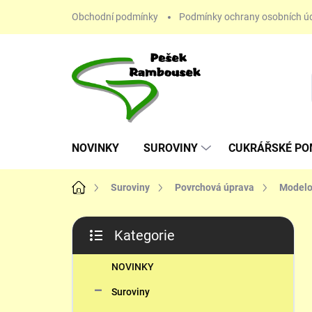
Přejít
Obchodní podmínky
Podmínky ochrany osobních ú
na
obsah
NOVINKY
SUROVINY
CUKRÁŘSKÉ P
Domů
Suroviny
Povrchová úprava
Modelo
P
Kategorie
o
Přeskočit
s
kategorie
t
NOVINKY
r
Suroviny
a