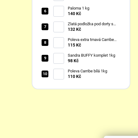
Paloma 1 kg
140 Kč
Zlatá podložka pod dorty s
lemem
132 Kč
Poleva extra tmavá Carribe
1kg
115 Kč
Sandra BUFFY komplet 1kg
98 Kč
Poleva Carribe bílá 1kg
110 Kč