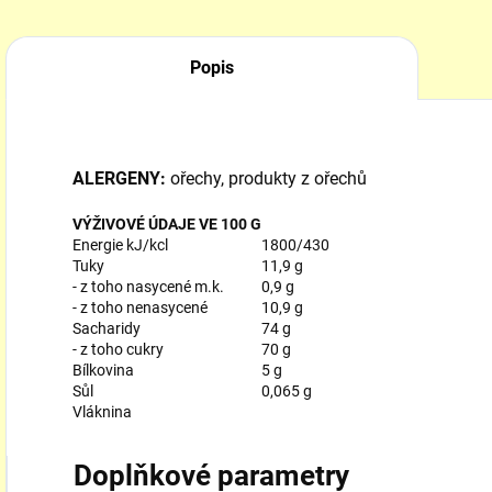
Popis
ALERGENY:
ořechy, produkty z ořechů
VÝŽIVOVÉ ÚDAJE VE 100 G
Energie kJ/kcl
1800/430
Tuky
11,9 g
- z toho nasycené m.k.
0,9 g
- z toho nenasycené
10,9 g
Sacharidy
74 g
- z toho cukry
70 g
Bílkovina
5 g
Sůl
0,065 g
Vláknina
Doplňkové parametry