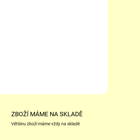
−
+
itní marcipán vhodný na modelování i potahování dortů.
ENÍ: cukr, mandle, glukózový sirup, sirup z invertního
u, voda, barvivo (E171) konzervační (E2111), látky, enzymy(
03)
ILNÍ INFORMACE
ZEPTAT SE
ZBOŽÍ MÁME NA SKLADĚ
Většinu zboží máme vždy na skladě