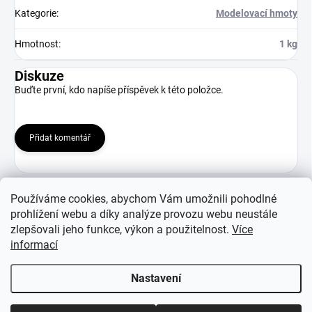
Kategorie
:
Modelovací hmoty
Hmotnost
:
1 kg
Diskuze
Buďte první, kdo napíše příspěvek k této položce.
Přidat komentář
Používáme cookies, abychom Vám umožnili pohodlné
prohlížení webu a díky analýze provozu webu neustále
zlepšovali jeho funkce, výkon a použitelnost.
Více
Z
informací
á
WEB : PEŠEK-RAMBOUSEK s.r.o.
p
Nastavení
a
t
Copyright 2026
Eshop Pešek-Rambousek
. Všechna práva vyhrazena.