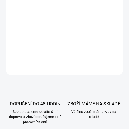
Barva: světle žlutá až béžová
Vůně a chuť: sladká, aromatická s jemnou mandlovou vůní
Konzistence: krájitelná, bez krystalizace cukru
Složení: mandle (52 %), cukr, voda, invertní cukrový sirup, ethanol.
DETAILNÍ INFORMACE
ZEPTAT SE
DORUČENÍ DO 48 HODIN
ZBOŽÍ MÁME NA SKLADĚ
Spolupracujeme s ověřenými
Většinu zboží máme vždy na
dopravci a zboží doručujeme do 2
skladě
pracovních dnů