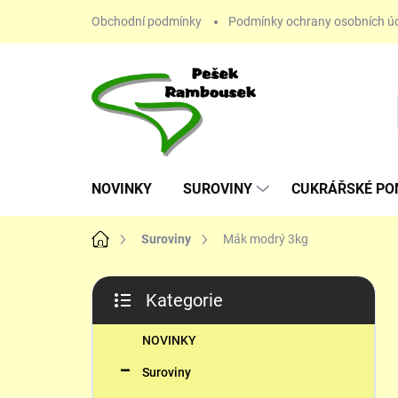
Přejít
Obchodní podmínky
Podmínky ochrany osobních ú
na
obsah
NOVINKY
SUROVINY
CUKRÁŘSKÉ P
Domů
Suroviny
Mák modrý 3kg
P
Kategorie
o
Přeskočit
s
kategorie
t
NOVINKY
r
Suroviny
a