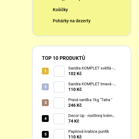
Košíčky
Pohárky na dezerty
TOP 10 PRODUKTŮ
Sandra KOMPLET světlá -
dortové korpusy 1 kg
102 Kč
Sandra KOMPLET tmavá -
dortové korpusy 1 kg
110 Kč
Pravá vanilka 1kg "Tatra "
246 Kč
Decor Up - rostlinný krém
slazený 1 L
74 Kč
Papírová krabice puntík
110 Kč