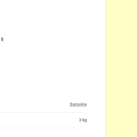
 g
Suroviny
3 kg