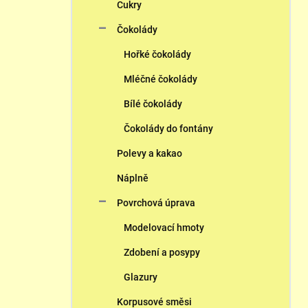
n
Cukry
n
Čokolády
í
p
Hořké čokolády
a
n
Mléčné čokolády
e
Bílé čokolády
l
Čokolády do fontány
Polevy a kakao
Náplně
Povrchová úprava
Modelovací hmoty
Zdobení a posypy
Glazury
Korpusové směsi