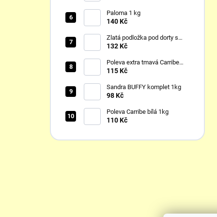
Paloma 1 kg
140 Kč
Zlatá podložka pod dorty s
lemem
132 Kč
Poleva extra tmavá Carribe
1kg
115 Kč
Sandra BUFFY komplet 1kg
98 Kč
Poleva Carribe bílá 1kg
110 Kč