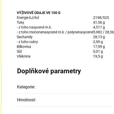
VÝŽIVOVÉ ÚDAJE VE 100 G
Energie kJ/kcl
2198/525
Tuky
41,56 g
- z toho nasycené m.k.
4,517 g
- z toho mononenasycené m.k / polynenasycené
5,982 / 28,56
Sacharidy
28,13 g
- z toho cukry
2,99 g
Bílkovina
17,99 g
Sůl
0,01 g
Vláknina
19,5 g
Doplňkové parametry
Kategorie
:
Hmotnost
: