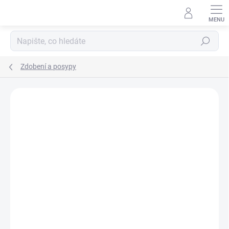
Přejít
na
obsah
Hledat
Zdobení a posypy