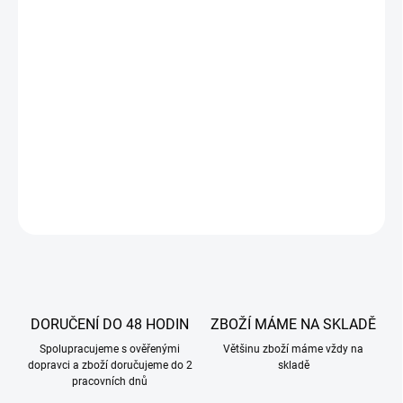
Doporučuje se obzvlášť ke zdobení na dorty jako čokoládová
posypka.
Určeno pouze pro další zpracování.
SLOŽENÍ:
Cukr, pufovaná rýže.
DETAILNÍ INFORMACE
ZEPTAT SE
DORUČENÍ DO 48 HODIN
ZBOŽÍ MÁME NA SKLADĚ
Spolupracujeme s ověřenými
Většinu zboží máme vždy na
dopravci a zboží doručujeme do 2
skladě
pracovních dnů