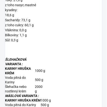
Tuky: 21,6 g
z toho nasyc.mastné
kyseliny:
18,6 g
Sacharidy: 73,1 g
z toho cukry: 60,1 g
Vláknina: 0,0 g
Bílkoviny: 1,1 g
Sůl: 0,3 g
ŠLEHAČKOVÁ
VARIANTA :
KARINY HRUŠKA
1000 g
KRÉM
Voda pitná do
500 g
Kariny
Šlehačka nebo
2000
rostlinný krém
g
MÁSLOVÁ VARIANTA :
KARINY HRUŠKA KRÉM
1000 g
Voda pitná do Kariny
500 g