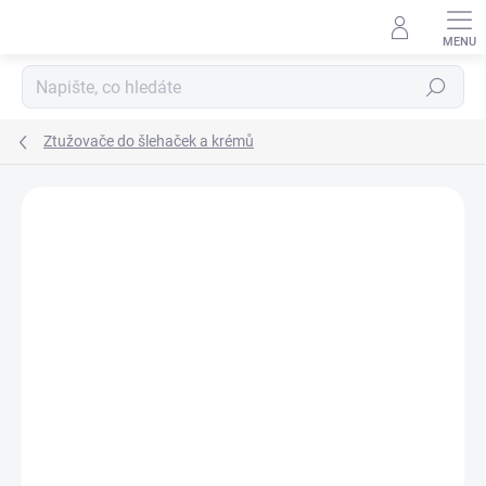
Přejít
na
obsah
Hledat
Ztužovače do šlehaček a krémů