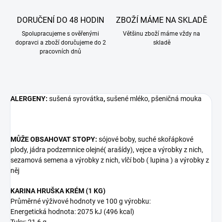
DORUČENÍ DO 48 HODIN
ZBOŽÍ MÁME NA SKLADĚ
Spolupracujeme s ověřenými
Většinu zboží máme vždy na
dopravci a zboží doručujeme do 2
skladě
pracovních dnů
ALERGENY:
sušená syrovátka
,
sušené mléko, pšeničná mouka
MŮŽE OBSAHOVAT STOPY:
sójové boby, suché skořápkové
plody, jádra podzemnice olejné( arašídy), vejce a výrobky z nich,
sezamová semena a výrobky z nich, vlčí bob ( lupina ) a výrobky z
něj
KARINA HRUŠKA KRÉM (1 KG)
Průměrné výživové hodnoty ve 100 g výrobku:
Energetická hodnota: 2075 kJ (496 kcal)