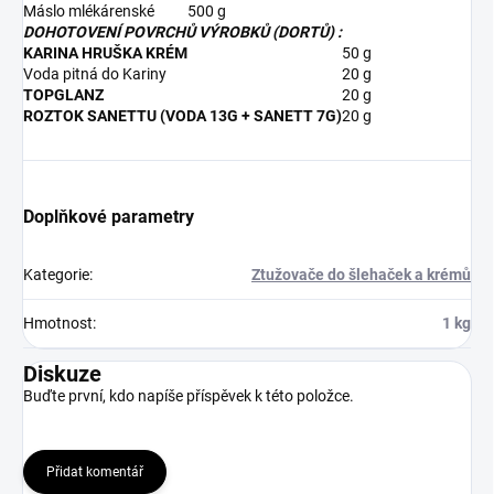
Máslo mlékárenské
500 g
DOHOTOVENÍ POVRCHŮ VÝROBKŮ (DORTŮ) :
KARINA HRUŠKA KRÉM
50 g
Voda pitná do Kariny
20 g
TOPGLANZ
20 g
ROZTOK SANETTU (VODA 13G + SANETT 7G)
20 g
Doplňkové parametry
Kategorie
:
Ztužovače do šlehaček a krémů
Hmotnost
:
1 kg
Diskuze
Buďte první, kdo napíše příspěvek k této položce.
Přidat komentář