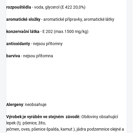
rozpouštědla
- voda, glycerol (E 422 20,0%)
aromatické složky
- aromatické přípravky, aromatické látky
konzervační látka
- E 202 (max.1500 mg/kg)
antioxidanty
- nejsou přítomny
barviva
- nejsou přítomna
Alergeny
: neobsahuje
Výrobek je vyráběn ve stejném závodě:
Obiloviny obsahující
lepek (tj. pšenice, žito,
ječmen, oves, pšenice špalda, kamut ), jádra podzemnice olejné a