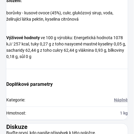
Složení:
borůvky - kusové ovoce (45%), cukr, glukózový sirup, voda,
želírující látka pektin, kyselina citrónová
Výživové hodnoty
ve 100 g výrobku: Energetická hodnota 1078
kJ/ 257 kcal, tuky 0,27 g z toho nasycené mastné kyseliny 0,05 g,
sacharidy 62,44 g z toho cukry 62,44 g vláknina 0,93 g, bílkoviny
0,18 g, sůl 0 g
Doplňkové parametry
Kategorie
:
Náplně
Hmotnost
:
1 kg
Diskuze
Buďte první, kdo napíše příspěvek k této položce.