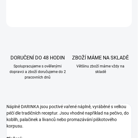
DETAILNÍ INFORMACE
ZEPTAT SE
DORUČENÍ DO 48 HODIN
ZBOŽÍ MÁME NA SKLADĚ
Spolupracujeme s ověřenými
Většinu zboží máme vždy na
dopravci a zboží doručujeme do 2
skladě
pracovních dnů
Náplně DARINKA jsou poctivé vařené náplně, vyráběné s velkou
péčí dle tradičních receptur. Jsou vhodné například na pečivo, do
koblih, palačinek a lívanců nebo promazávání piškotového
korpusu.