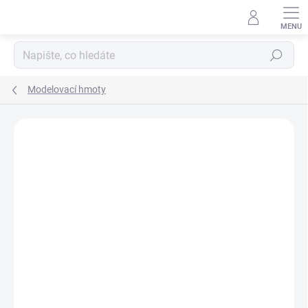
Přejít
na
obsah
Hledat
Modelovací hmoty