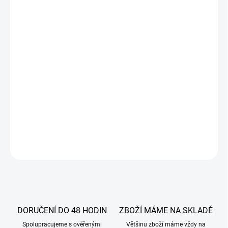
Hmota je vhodná jak na potahování dortů, modelování figurek tak
i jako náplň do zákusků. Hmotu před použitím prohněteme,
podsypeme trochou podsypovým cukrem. Možno nahřát nad
párou na požadovanou tuhost (při teplotě 33-40°C). Pro použití
jako náplň přidáme 0,2% vody.
SLOŽENÍ
Voda, moučkový cukr, glukózový sirup, kakaový přášek, agar-agar
E406, rostlinný tuk, čokoládové aroma, konzervační látka: kalium
sorbát E202
DETAILNÍ INFORMACE
ZEPTAT SE
DORUČENÍ DO 48 HODIN
ZBOŽÍ MÁME NA SKLADĚ
Spolupracujeme s ověřenými
Většinu zboží máme vždy na