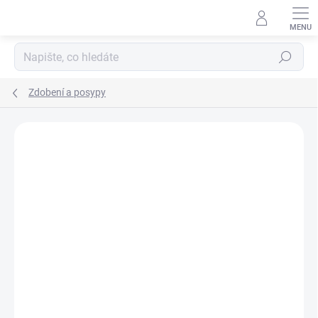
Přejít
na
obsah
Hledat
Zdobení a posypy