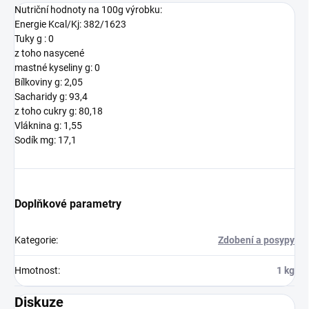
Nutriční hodnoty na 100g výrobku:
Energie Kcal/Kj: 382/1623
Tuky g : 0
z toho nasycené
mastné kyseliny g: 0
Bílkoviny g: 2,05
Sacharidy g: 93,4
z toho cukry g: 80,18
Vláknina g: 1,55
Sodík mg: 17,1
Doplňkové parametry
Kategorie
:
Zdobení a posypy
Hmotnost
:
1 kg
Diskuze