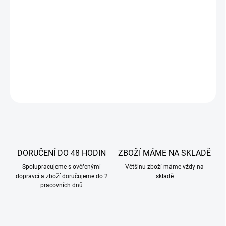
karnaubský vosk E903, barviva E120, E133, E171, přírodní výtažek
ze světlice
barvířské.
Použití : Výrobek je určen k profesiálnímu použití na dekorace
cukrářských výrobků
DETAILNÍ INFORMACE
ZEPTAT SE
DORUČENÍ DO 48 HODIN
ZBOŽÍ MÁME NA SKLADĚ
Spolupracujeme s ověřenými
Většinu zboží máme vždy na
dopravci a zboží doručujeme do 2
skladě
pracovních dnů